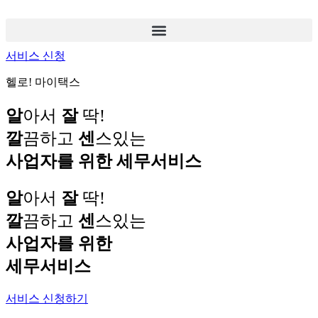
콘
텐
츠
서비스 신청
로
건
헬로! 마이택스
너
뛰
알
아서
잘
딱!
기
깔
끔하고
센
스있는
사업자를 위한 세무서비스
알
아서
잘
딱!
깔
끔하고
센
스있는
사업자를 위한
세무서비스
서비스 신청하기